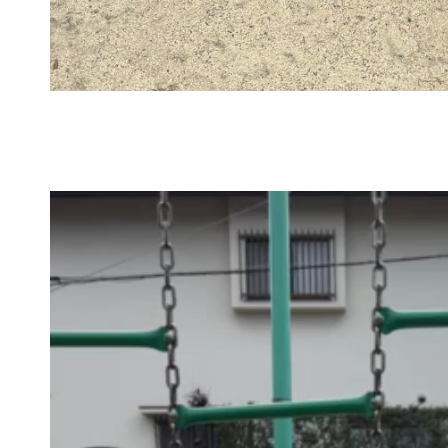
動
画
プ
レ
ー
ヤ
ー